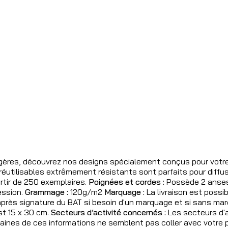
gères, découvrez nos designs spécialement conçus pour votre
éutilisables extrêmement résistants sont parfaits pour diffu
artir de 250 exemplaires.
Poignées et cordes :
Possède 2 anses
ession.
Grammage :
120g/m2
Marquage :
La livraison est poss
après signature du BAT si besoin d'un marquage et si sans ma
st 15 x 30 cm.
Secteurs d’activité concernés :
Les secteurs d'a
aines de ces informations ne semblent pas coller avec votre 