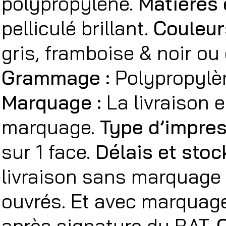
polypropylène.
Matières 
pelliculé brillant.
Couleur
gris, framboise & noir ou
Grammage :
Polypropylèn
Marquage :
La livraison 
marquage.
Type d’impres
sur 1 face.
Délais et stoc
livraison sans marquage i
ouvrés. Et avec marquag
après signature du BAT.
O