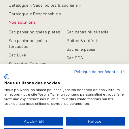
Catalogue « Sacs, boîtes & sacherie »
Catalogue « Responsable »
Nos solutions
Sac papier poignées plates
Sac cabas réutilisable
Sac papier poignées
Boîtes & coffrets
torsadées
Sacherie papier
Sac Luxe
Sac SOS
Sac coton Tote bag
Promo
Politique de confidentialité
Sac en toile de jute
Sac pliable
Nous utilisons des cookies
Nous pouvons les placer pour analyser les données de nos visiteurs,
améliorer notre site Web, afficher un contenu personnalisé et vous faire
vivre une expérience inoubliable. Pour plus d'informations sur les
cookies que nous utilisons, ouvrez les paramètres.
Contact
Plan du site
Mentions légales
ACCEPTER
Refuser
FAQ
Conditions Générales de Vente