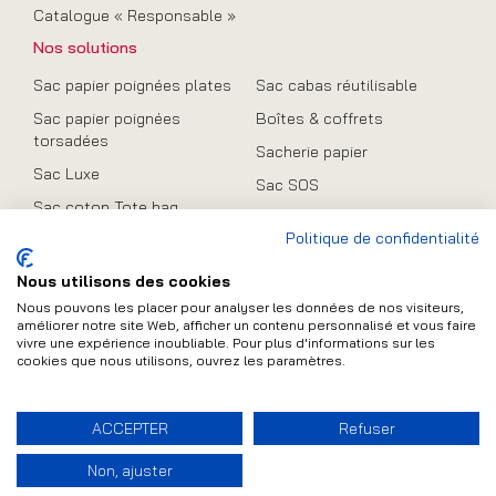
Catalogue « Responsable »
Nos solutions
Sac papier poignées plates
Sac cabas réutilisable
Sac papier poignées
Boîtes & coffrets
torsadées
Sacherie papier
Sac Luxe
Sac SOS
Sac coton Tote bag
Promo
Politique de confidentialité
Sac en toile de jute
Sac pliable
Nous utilisons des cookies
Nous pouvons les placer pour analyser les données de nos visiteurs,
améliorer notre site Web, afficher un contenu personnalisé et vous faire
vivre une expérience inoubliable. Pour plus d'informations sur les
cookies que nous utilisons, ouvrez les paramètres.
Contact
Plan du site
Mentions légales
ACCEPTER
Refuser
FAQ
Conditions Générales de Vente
Non, ajuster
Politique de protection des données personnelles
(UE)