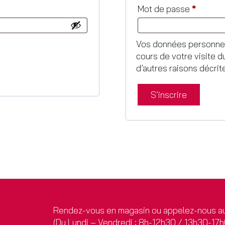
Mot de passe
*
Vos données personnel
cours de votre visite d
d’autres raisons décri
S’inscrire
Rendez-vous en magasin ou appelez-nous au
(Du Lundi – Vendredi : 8h-12h30 / 13h30-17