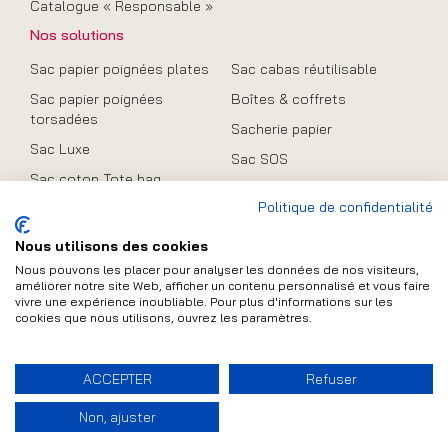
Catalogue « Responsable »
Nos solutions
Sac papier poignées plates
Sac cabas réutilisable
Sac papier poignées
Boîtes & coffrets
torsadées
Sacherie papier
Sac Luxe
Sac SOS
Sac coton Tote bag
Promo
Politique de confidentialité
Sac en toile de jute
Sac pliable
Nous utilisons des cookies
Nous pouvons les placer pour analyser les données de nos visiteurs,
améliorer notre site Web, afficher un contenu personnalisé et vous faire
vivre une expérience inoubliable. Pour plus d'informations sur les
Contact
cookies que nous utilisons, ouvrez les paramètres.
Plan du site
Mentions légales
FAQ
ACCEPTER
Refuser
Conditions Générales de Vente
Non, ajuster
Politique de protection des données personnelles
(UE)