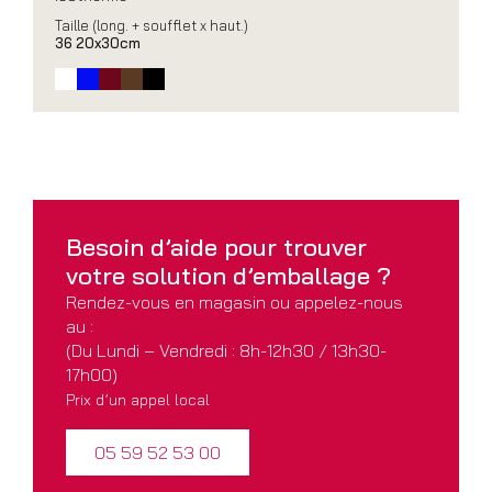
Taille (long. + soufflet x haut.)
36 20x30cm
Besoin d’aide pour
trouver
votre solution
d’emballage ?
Rendez-vous en magasin ou appelez-nous
au :
(Du Lundi – Vendredi : 8h-12h30 / 13h30-
17h00)
Prix d’un appel local
05 59 52 53 00