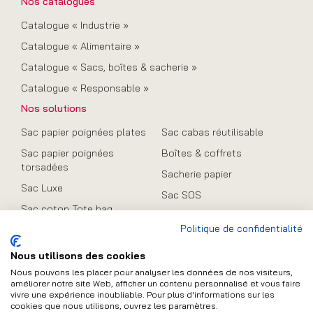
Nos catalogues
Catalogue « Industrie »
Catalogue « Alimentaire »
Catalogue « Sacs, boîtes & sacherie »
Catalogue « Responsable »
Nos solutions
Sac papier poignées plates
Sac cabas réutilisable
Sac papier poignées
Boîtes & coffrets
torsadées
Sacherie papier
Sac Luxe
Sac SOS
Sac coton Tote bag
Promo
Politique de confidentialité
Sac en toile de jute
Sac pliable
Nous utilisons des cookies
Nous pouvons les placer pour analyser les données de nos visiteurs,
améliorer notre site Web, afficher un contenu personnalisé et vous faire
vivre une expérience inoubliable. Pour plus d'informations sur les
Contact
cookies que nous utilisons, ouvrez les paramètres.