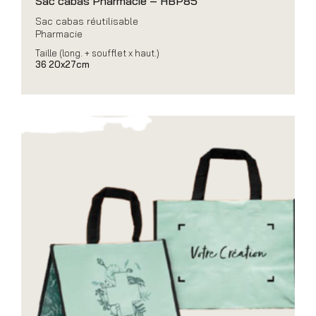
Sac cabas Pharmacie – HBP85
Sac cabas réutilisable
Pharmacie
Taille (long. + soufflet x haut.)
36 20x27cm