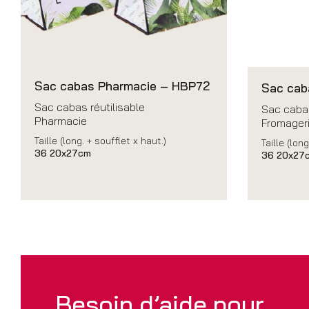
Sac cabas Pharmacie – HBP72
Sac cab
Sac cabas réutilisable
Sac cabas
Pharmacie
Fromageri
Taille (long. + soufflet x haut.)
Taille (long
36 20x27cm
36 20x27
Besoin d’aide pour