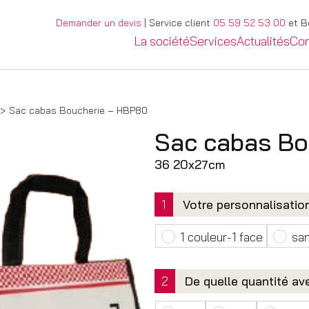
Demander un devis
| Service client
05 59 52 53 00
et Bo
La société
Services
Actualités
Con
Sac cabas Boucherie – HBP80
Sac cabas Bo
36 20x27cm
1
Votre personnalisatio
1 couleur-1 face
sa
2
De quelle quantité av