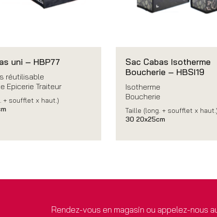
as uni – HBP77
Sac Cabas Isotherme
Boucherie – HBSI19
 réutilisable
e Epicerie Traiteur
Isotherme
Boucherie
. + soufflet x haut.)
cm
Taille (long. + soufflet x haut.
30 20x25cm
Rendez-vous en magasin ou appelez-nous au