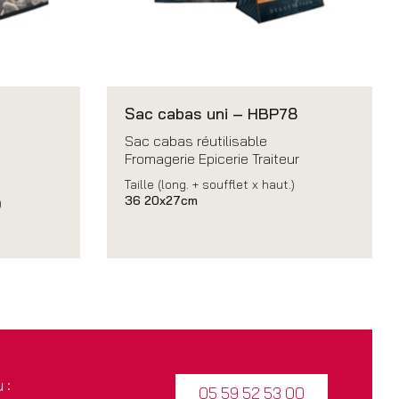
Sac cabas uni – HBP78
Sac cabas réutilisable
Fromagerie Epicerie Traiteur
Taille (long. + soufflet x haut.)
36 20x27cm
)
 :
05 59 52 53 00