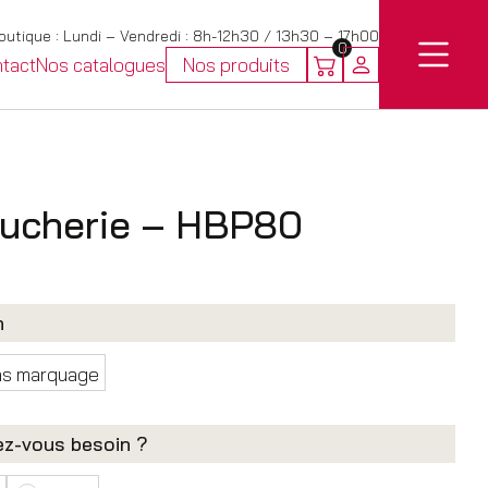
utique : Lundi – Vendredi : 8h-12h30 / 13h30 – 17h00
0
tact
Nos catalogues
Nos produits
ucherie – HBP80
n
ns marquage
ez-vous besoin ?