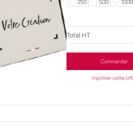
250
500
1000
Total HT
Commander
Imprimer cette off