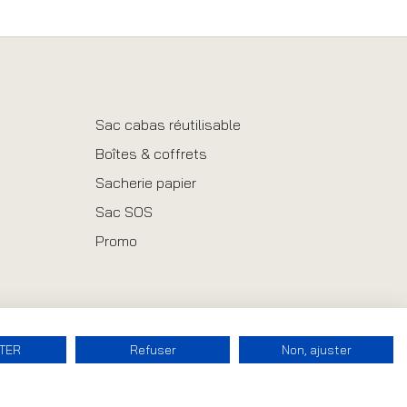
Sac cabas réutilisable
Boîtes & coffrets
Sacherie papier
Sac SOS
Promo
TER
Refuser
Non, ajuster