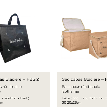
as Glacière – HBSi21
Sac cabas Glacière – 
 réutilisable
Sac cabas réutilisable
e
Isotherme
. + soufflet x haut.)
Taille (long. + soufflet x haut.
cm
30 20x25cm