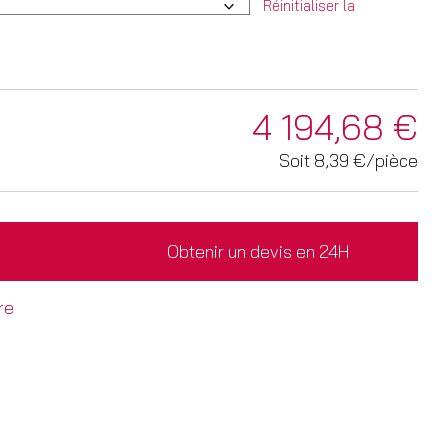
Réinitialiser la
4 194,68
€
Soit
8,39 €/pièce
Obtenir un devis en 24H
re