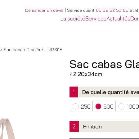
Demander un devis
| Service client
05 59 52 53 00
et Bo
La société
Services
Actualités
Con
Sac cabas Glacière – HBSi15
Sac cabas Gl
42 20x34cm
1
De quelle quantité av
250
500
1000
2
Finition