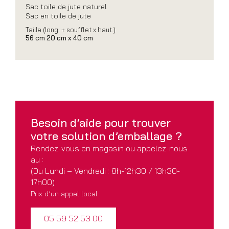
Sac toile de jute naturel
Sac en toile de jute
Taille (long. + soufflet x haut.)
56 cm 20 cm x 40 cm
Besoin d’aide pour
trouver
votre solution
d’emballage ?
Rendez-vous en magasin ou appelez-nous
au :
(Du Lundi – Vendredi : 8h-12h30 / 13h30-
17h00)
Prix d’un appel local
05 59 52 53 00