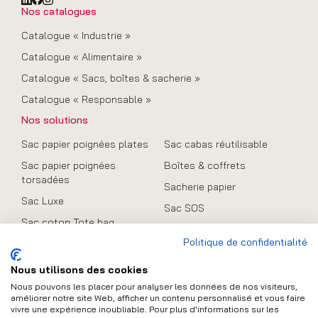
Nos catalogues
Catalogue « Industrie »
Catalogue « Alimentaire »
Catalogue « Sacs, boîtes & sacherie »
Catalogue « Responsable »
Nos solutions
Sac papier poignées plates
Sac cabas réutilisable
Sac papier poignées
Boîtes & coffrets
torsadées
Sacherie papier
Sac Luxe
Sac SOS
Sac coton Tote bag
Promo
Politique de confidentialité
Sac en toile de jute
Sac pliable
Nous utilisons des cookies
Nous pouvons les placer pour analyser les données de nos visiteurs,
améliorer notre site Web, afficher un contenu personnalisé et vous faire
vivre une expérience inoubliable. Pour plus d'informations sur les