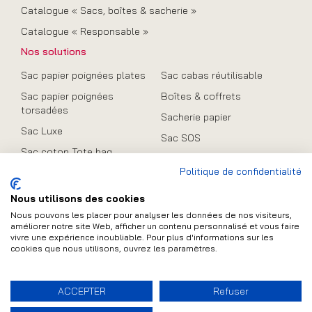
Catalogue « Sacs, boîtes & sacherie »
Catalogue « Responsable »
Nos solutions
Sac papier poignées plates
Sac cabas réutilisable
Sac papier poignées
Boîtes & coffrets
torsadées
Sacherie papier
Sac Luxe
Sac SOS
Sac coton Tote bag
Promo
Politique de confidentialité
Sac en toile de jute
Sac pliable
Nous utilisons des cookies
Nous pouvons les placer pour analyser les données de nos visiteurs,
améliorer notre site Web, afficher un contenu personnalisé et vous faire
vivre une expérience inoubliable. Pour plus d'informations sur les
cookies que nous utilisons, ouvrez les paramètres.
Contact
Plan du site
Mentions légales
ACCEPTER
Refuser
FAQ
Conditions Générales de Vente