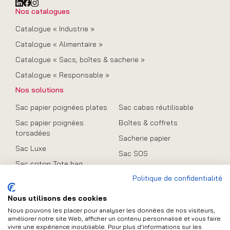
Nos catalogues
Catalogue « Industrie »
Catalogue « Alimentaire »
Catalogue « Sacs, boîtes & sacherie »
Catalogue « Responsable »
Nos solutions
Sac papier poignées plates
Sac cabas réutilisable
Sac papier poignées
Boîtes & coffrets
torsadées
Sacherie papier
Sac Luxe
Sac SOS
Sac coton Tote bag
Promo
Politique de confidentialité
Sac en toile de jute
Sac pliable
Nous utilisons des cookies
Nous pouvons les placer pour analyser les données de nos visiteurs,
améliorer notre site Web, afficher un contenu personnalisé et vous faire
vivre une expérience inoubliable. Pour plus d'informations sur les