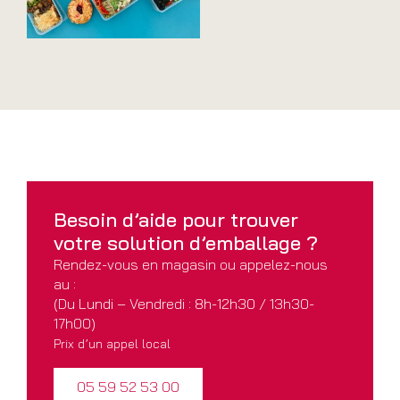
Besoin d’aide pour
trouver
votre solution
d’emballage ?
Rendez-vous en magasin ou appelez-nous
au :
(Du Lundi – Vendredi : 8h-12h30 / 13h30-
17h00)
Prix d’un appel local
05 59 52 53 00