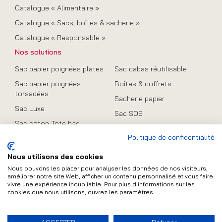
Catalogue « Alimentaire »
Catalogue « Sacs, boîtes & sacherie »
Catalogue « Responsable »
Nos solutions
Sac papier poignées plates
Sac cabas réutilisable
Sac papier poignées
Boîtes & coffrets
torsadées
Sacherie papier
Sac Luxe
Sac SOS
Sac coton Tote bag
Promo
Politique de confidentialité
Sac en toile de jute
Sac pliable
Nous utilisons des cookies
Nous pouvons les placer pour analyser les données de nos visiteurs,
améliorer notre site Web, afficher un contenu personnalisé et vous faire
vivre une expérience inoubliable. Pour plus d'informations sur les
cookies que nous utilisons, ouvrez les paramètres.
Contact
Plan du site
Mentions légales