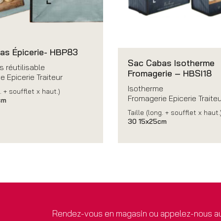
as Épicerie- HBP83
Sac Cabas Isotherme
 réutilisable
Fromagerie – HBSI18
e Epicerie Traiteur
Isotherme
. + soufflet x haut.)
Fromagerie Epicerie Traiteu
cm
Taille (long. + soufflet x haut.
30 15x25cm
Rendez-vous en magasin ou appelez-nous au