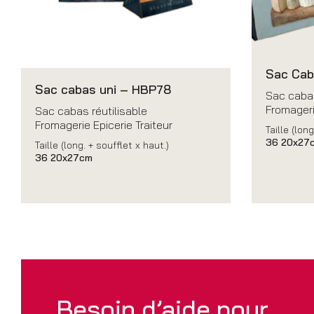
Sac Cab
Sac cabas uni – HBP78
Sac cabas
Fromageri
Sac cabas réutilisable
Fromagerie Epicerie Traiteur
Taille (long
36 20x27
Taille (long. + soufflet x haut.)
36 20x27cm
Besoin d’aide pour