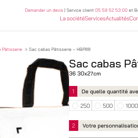
Demander un devis
| Service client
05 59 52 53 00
et Bo
La société
Services
Actualités
Con
 Pâtisserie
Sac cabas Pâtisserie – HBP88
Sac cabas Pâ
36 30x27cm
1
De quelle quantité av
250
500
1000
2
Votre personnalisatio