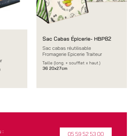
Sac Cabas Épicerie- HBP82
Sac cabas réutilisable
Fromagerie Epicerie Traiteur
r
Taille (long. + soufflet x haut.)
36 20x27cm
)
 :
05 59 52 53 00