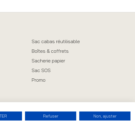
Sac cabas réutilisable
Boîtes & coffrets
Sacherie papier
Sac SOS
Promo
TER
Refuser
Non, ajuster