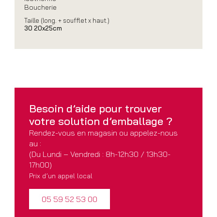
Boucherie
Taille (long. + soufflet x haut.)
30 20x25cm
Besoin d’aide pour
trouver
votre solution
d’emballage ?
Rendez-vous en magasin ou appelez-nous
au :
(Du Lundi – Vendredi : 8h-12h30 / 13h30-
17h00)
Prix d’un appel local
05 59 52 53 00