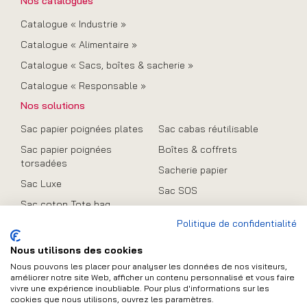
Nos catalogues
Catalogue « Industrie »
Catalogue « Alimentaire »
Catalogue « Sacs, boîtes & sacherie »
Catalogue « Responsable »
Nos solutions
Sac papier poignées plates
Sac cabas réutilisable
Sac papier poignées
Boîtes & coffrets
torsadées
Sacherie papier
Sac Luxe
Sac SOS
Sac coton Tote bag
Promo
Politique de confidentialité
Sac en toile de jute
Sac pliable
Nous utilisons des cookies
Nous pouvons les placer pour analyser les données de nos visiteurs,
améliorer notre site Web, afficher un contenu personnalisé et vous faire
vivre une expérience inoubliable. Pour plus d'informations sur les
Contact
cookies que nous utilisons, ouvrez les paramètres.