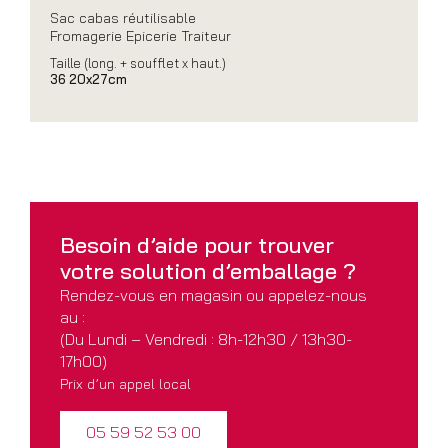
Sac cabas réutilisable
Fromagerie Epicerie Traiteur
Taille (long. + soufflet x haut.)
36 20x27cm
Besoin d’aide pour
trouver
votre solution
d’emballage ?
Rendez-vous en magasin ou appelez-nous
au :
(Du Lundi – Vendredi : 8h-12h30 / 13h30-
17h00)
Prix d’un appel local
05 59 52 53 00